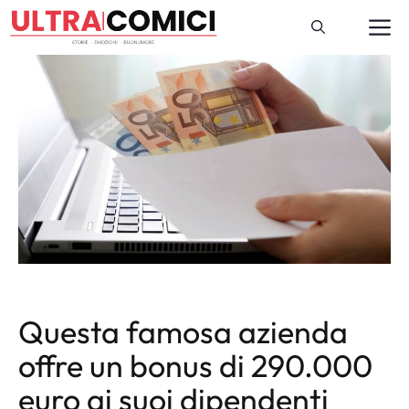
Vai
M
al
contenuto
Questa famosa azienda
offre un bonus di 290.000
euro ai suoi dipendenti