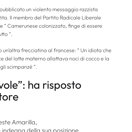
pubblicato un violento messaggio razzista
ta. Il membro del Partito Radicale Liberale
me “
Camerunese colonizzato, finge di essere
utto
“.
 un’altra frecciatina al francese: “
Un idiota che
del latte materno allattava noci di cocco e la
 gli scimpanzé
“.
ole”: ha risposto
tore
este Amarilla,
 indegna della sua posizione.